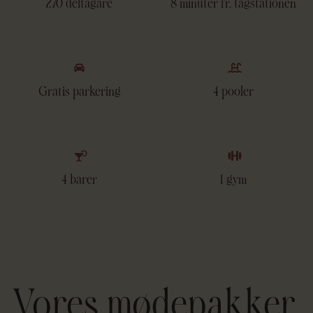
270 deltagare
8 minuter fr. tågstationen
Gratis parkering
4 pooler
4 barer
1 gym
Vores mødepakker