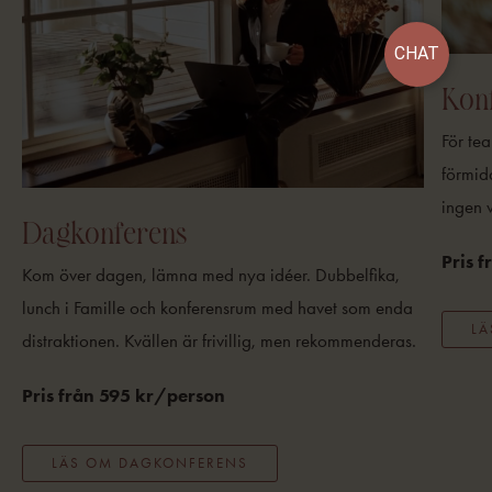
CHAT
Kon
För te
förmid
ingen v
Dagkonferens
Pris 
Kom över dagen, lämna med nya idéer. Dubbelfika,
lunch i Famille och konferensrum med havet som enda
LÄ
distraktionen. Kvällen är frivillig, men rekommenderas.
Pris från 595 kr/person
LÄS OM DAGKONFERENS