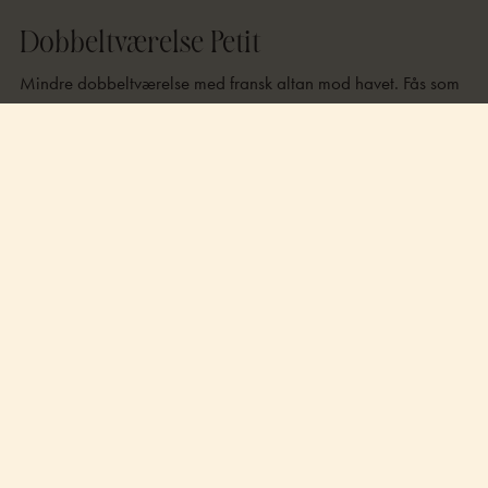
Dobbeltværelse Petit
Mindre dobbeltværelse med fransk altan mod havet. Fås som
både twinbed og dobbeltseng. Disse værelser har udsigt mod
havet.
BOOK