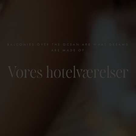
BALCONIES OVER THE OCEAN ARE WHAT DREAMS
ARE MADE OF
Vores hotelværelser