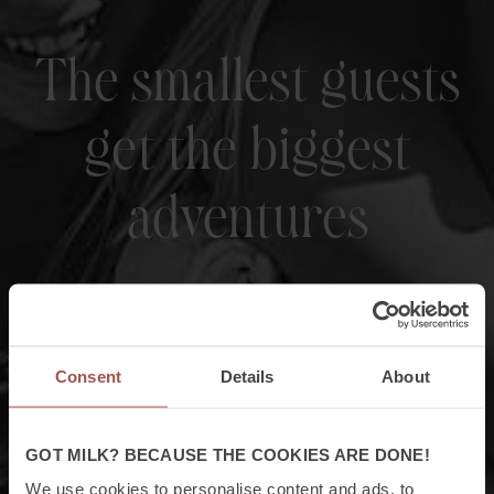
The smallest guests
get the biggest
adventures
Consent
Details
About
GOT MILK? BECAUSE THE COOKIES ARE DONE!
We use cookies to personalise content and ads, to