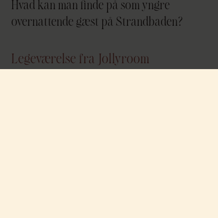
Hvad kan man finde på som yngre
overnattende gæst på Strandbaden?
Legeværelse fra Jollyroom
Velkommen til vores magiske legeværelse, særligt skabt af
Jollyroom for at give vores yngste gæster en helt eventyrlig
oplevelse! Her kan de udforske en verden fuld af sjov og
spændende eventyr i skoleferier og i sommerperioden.
Klitterbadet
Børnenes paradis! Her er bassiner til alle aldre, boblebad
og sauna.
Åbningstider finder du på
www.klitterbadet.se
Indgang via
The Retreat Club – armbånd hentes i receptionen på The