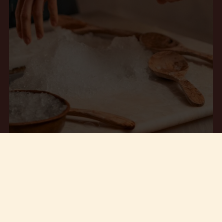
Ivory Spa
Experience
Are you ready to (re)treat yourself?
Middag, Pool Club, 90 min Ivory Sparitual, Frukost.